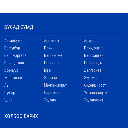
БУСАД СУМД
Алтанбулаг
Аргалант
Архуст
Батсүмбэр
Баян
Баяндэлгэр
Баянжаргалан
Баян-Өнжүүл
Баянхангай
Баянцагаан
Баянцогт
Баянчандмань
Борнуур
Бүрэн
Дэлгэрхаан
Жаргалант
Заамар
Зуунмод
Лүн
Мөнгөнморьт
Өндөрширээт
Сүмбэр
Сэргэлэн
Угтаалцайдам
Цээл
Эрдэнэ
Эрдэнэсант
ХОЛБОО БАРИХ