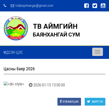
tobbaynhangai@gmail.com
ТӨВ АЙМГИЙН
БАЯНХАНГАЙ СУМ
ҮНДСЭН ЦЭС
Toggle
navigati
Цасны баяр 2026
2026-01-13 13:00:00
ХУВААЛЦАХ
ЖИРГЭХ