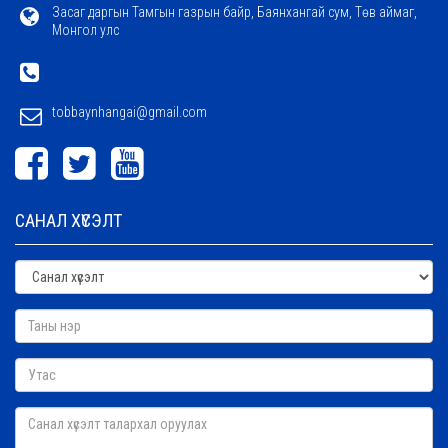
Засаг даргын Тамгын газрын байр, Баянхангай сум, Төв аймаг,
Монгол улс
tobbaynhangai@gmail.com
САНАЛ ХҮСЭЛТ