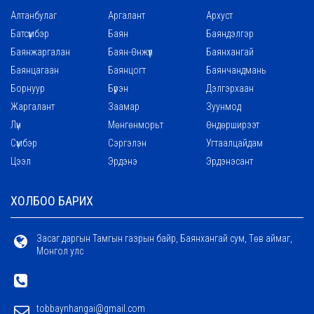
Алтанбулаг
Аргалант
Архуст
Батсүмбэр
Баян
Баяндэлгэр
Баянжаргалан
Баян-Өнжүүл
Баянхангай
Баянцагаан
Баянцогт
Баянчандмань
Борнуур
Бүрэн
Дэлгэрхаан
Жаргалант
Заамар
Зуунмод
Лүн
Мөнгөнморьт
Өндөрширээт
Сүмбэр
Сэргэлэн
Угтаалцайдам
Цээл
Эрдэнэ
Эрдэнэсант
ХОЛБОО БАРИХ
Засаг даргын Тамгын газрын байр, Баянхангай сум, Төв аймаг,
Монгол улс
tobbaynhangai@gmail.com