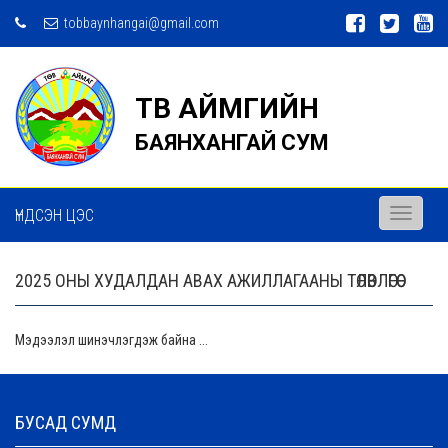
tobbaynhangai@gmail.com
ТӨВ АЙМГИЙН
БАЯНХАНГАЙ СУМ
ҮНДСЭН ЦЭС
Toggle
navigati
2025 ОНЫ ХУДАЛДАН АВАХ АЖИЛЛАГААНЫ ТӨЛӨВЛӨГӨӨ
Мэдээлэл шинэчлэгдэж байна ...
БУСАД СУМД