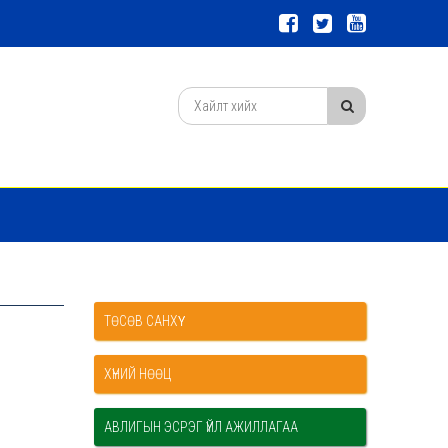
ТӨСӨВ САНХҮҮ
ХҮНИЙ НӨӨЦ
АВЛИГЫН ЭСРЭГ ҮЙЛ АЖИЛЛАГАА