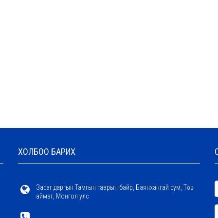
ХОЛБОО БАРИХ
Засаг даргын Тамгын газрын байр, Баянхангай сум, Төв
аймаг, Монгол улс