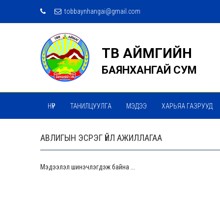
tobbaynhangai@gmail.com
ТӨВ АЙМГИЙН
БАЯНХАНГАЙ СУМ
НҮҮР
ТАНИЛЦУУЛГА
МЭДЭЭ
ХАРЬЯА ГАЗРУУД
АВЛИГЫН ЭСРЭГ ҮЙЛ АЖИЛЛАГАА
Мэдээлэл шинэчлэгдэж байна ...