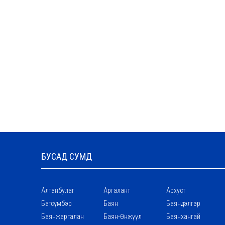
БУСАД СУМД
Алтанбулаг
Аргалант
Архуст
Батсүмбэр
Баян
Баяндэлгэр
Баянжаргалан
Баян-Өнжүүл
Баянхангай