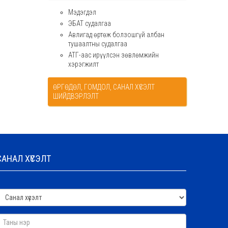
Мэдэгдэл
ЭБАТ судалгаа
Авлигад өртөж болзошгүй албан
тушаалтны судалгаа
АТГ-аас ирүүлсэн зөвлөмжийн
хэрэгжилт
ӨРГӨДӨЛ, ГОМДОЛ, САНАЛ ХҮСЭЛТ
ШИЙДВЭРЛЭЛТ
САНАЛ ХҮСЭЛТ