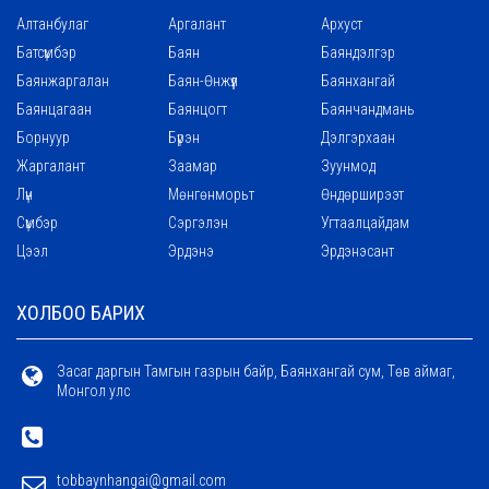
Алтанбулаг
Аргалант
Архуст
Батсүмбэр
Баян
Баяндэлгэр
Баянжаргалан
Баян-Өнжүүл
Баянхангай
Баянцагаан
Баянцогт
Баянчандмань
Борнуур
Бүрэн
Дэлгэрхаан
Жаргалант
Заамар
Зуунмод
Лүн
Мөнгөнморьт
Өндөрширээт
Сүмбэр
Сэргэлэн
Угтаалцайдам
Цээл
Эрдэнэ
Эрдэнэсант
ХОЛБОО БАРИХ
Засаг даргын Тамгын газрын байр, Баянхангай сум, Төв аймаг,
Монгол улс
tobbaynhangai@gmail.com