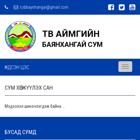
tobbaynhangai@gmail.com
ТӨВ АЙМГИЙН
БАЯНХАНГАЙ СУМ
ҮНДСЭН ЦЭС
Toggle
navigati
СУМ ХӨГЖҮҮЛЭХ САН
Мэдээлэл шинэчлэгдэж байна ...
БУСАД СУМД