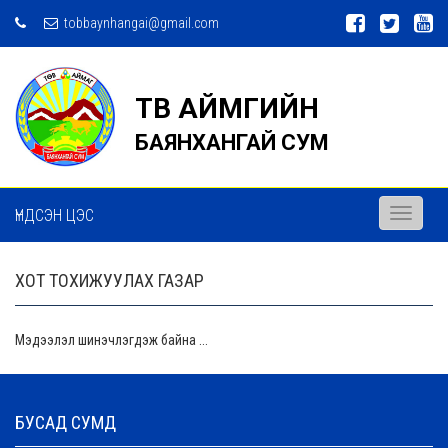
tobbaynhangai@gmail.com
ТӨВ АЙМГИЙН
БАЯНХАНГАЙ СУМ
ҮНДСЭН ЦЭС
Toggle
navigati
ХОТ ТОХИЖУУЛАХ ГАЗАР
Мэдээлэл шинэчлэгдэж байна ...
БУСАД СУМД