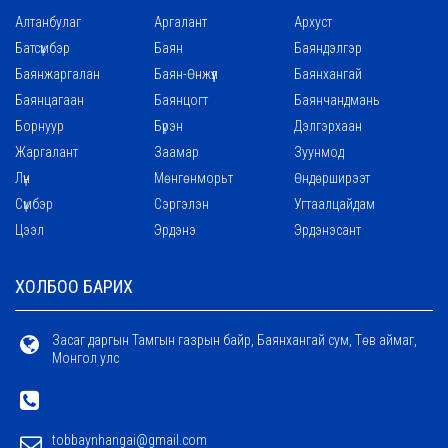
Алтанбулаг
Аргалант
Архуст
Батсүмбэр
Баян
Баяндэлгэр
Баянжаргалан
Баян-Өнжүүл
Баянхангай
Баянцагаан
Баянцогт
Баянчандмань
Борнуур
Бүрэн
Дэлгэрхаан
Жаргалант
Заамар
Зуунмод
Лүн
Мөнгөнморьт
Өндөрширээт
Сүмбэр
Сэргэлэн
Угтаалцайдам
Цээл
Эрдэнэ
Эрдэнэсант
ХОЛБОО БАРИХ
Засаг даргын Тамгын газрын байр, Баянхангай сум, Төв аймаг,
Монгол улс
tobbaynhangai@gmail.com