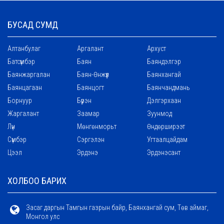
БУСАД СУМД
Алтанбулаг
Аргалант
Архуст
Батсүмбэр
Баян
Баяндэлгэр
Баянжаргалан
Баян-Өнжүүл
Баянхангай
Баянцагаан
Баянцогт
Баянчандмань
Борнуур
Бүрэн
Дэлгэрхаан
Жаргалант
Заамар
Зуунмод
Лүн
Мөнгөнморьт
Өндөрширээт
Сүмбэр
Сэргэлэн
Угтаалцайдам
Цээл
Эрдэнэ
Эрдэнэсант
ХОЛБОО БАРИХ
Засаг даргын Тамгын газрын байр, Баянхангай сум, Төв аймаг,
Монгол улс